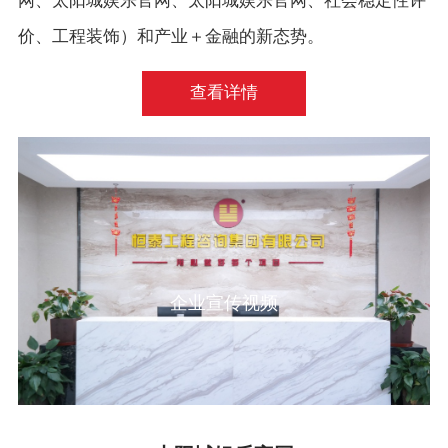
网、太阳城娱乐官网、太阳城娱乐官网、社会稳定性评
价、工程装饰）和产业＋金融的新态势。
查看详情
企业宣传视频