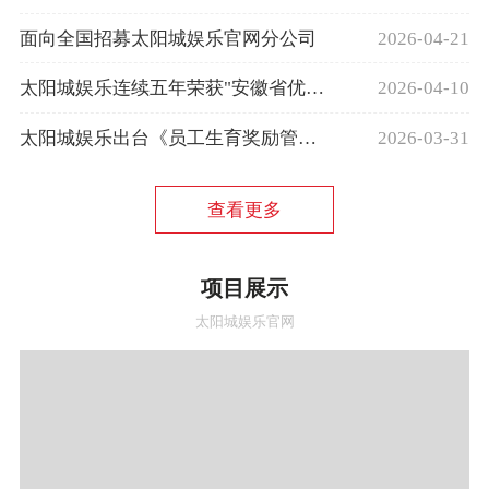
胎生育大奖"！
面向全国招募太阳城娱乐官网分公司
2026-04-21
太阳城娱乐连续五年荣获"安徽省优秀
2026-04-10
建筑业企业"荣誉称号
太阳城娱乐出台《员工生育奖励管理
2026-03-31
办法》
查看更多
项目展示
太阳城娱乐官网