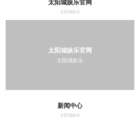
太阳城娱乐官网
太阳城娱乐
太阳城娱乐官网
太阳城娱乐
新闻中心
太阳城娱乐