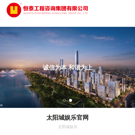
太阳城娱乐
诚信为本 和谐为上
太阳城娱乐官网
太阳城娱乐