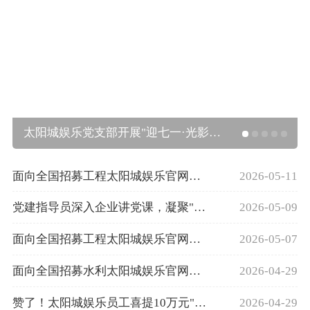
太阳城娱乐党支部开展"迎七一·光影铸
魂"主题党日活动
面向全国招募工程太阳城娱乐官网分
2026-05-11
公司
党建指导员深入企业讲党课，凝聚"追
2026-05-09
风之城"发展动能
面向全国招募工程太阳城娱乐官网分
2026-05-07
公司
面向全国招募水利太阳城娱乐官网分
2026-04-29
公司
赞了！太阳城娱乐员工喜提10万元"三
2026-04-29