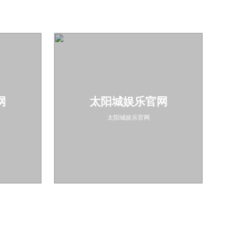
网
太阳城娱乐官网
太阳城娱乐