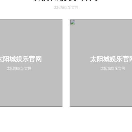
太阳城娱乐官网
太阳城娱乐官网
太阳城娱乐官
太阳城娱乐官网
太阳城娱乐官网