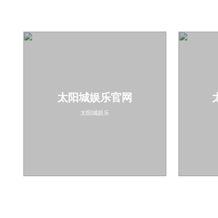
太阳城娱乐官网
太阳城娱乐官网