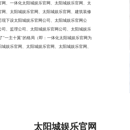
乐官网、一体化太阳城娱乐官网、太阳城娱乐官网、太
官网、太阳城娱乐官网、太阳城娱乐官网、建筑装修
司现下设太阳城娱乐官网公司、太阳城娱乐官网公
公司、监理公司、太阳城娱乐官网公司、太阳城娱乐
了"一主十翼"的格局（即：一体化太阳城娱乐官网为
阳城娱乐官网、太阳城娱乐官网、太阳城娱乐官网、
太阳城娱乐官网