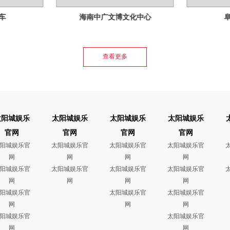
化中心
阜阳师范大学
查看更多
太阳城娱乐
太阳城娱乐
太阳城娱乐
太阳城娱乐
官网
官网
官网
官网
阳城娱乐官
太阳城娱乐官
太阳城娱乐官
太阳城娱乐官
网
网
网
网
阳城娱乐官
太阳城娱乐官
太阳城娱乐官
太阳城娱乐官
网
网
网
网
阳城娱乐官
太阳城娱乐官
太阳城娱乐官
网
网
网
阳城娱乐官
太阳城娱乐官
网
网