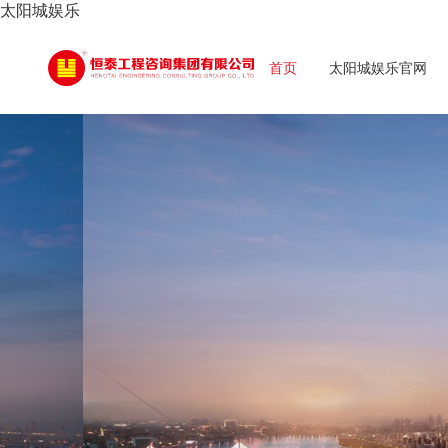
太阳城娱乐
首页
太阳城娱乐官网
服务客户 奉献社会