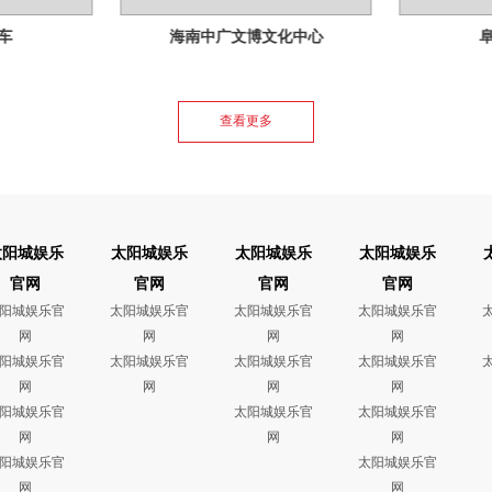
博文化中心
阜阳师范大学
查看更多
太阳城娱乐
太阳城娱乐
太阳城娱乐
太阳城娱乐
官网
官网
官网
官网
阳城娱乐官
太阳城娱乐官
太阳城娱乐官
太阳城娱乐官
网
网
网
网
阳城娱乐官
太阳城娱乐官
太阳城娱乐官
太阳城娱乐官
网
网
网
网
阳城娱乐官
太阳城娱乐官
太阳城娱乐官
网
网
网
阳城娱乐官
太阳城娱乐官
网
网