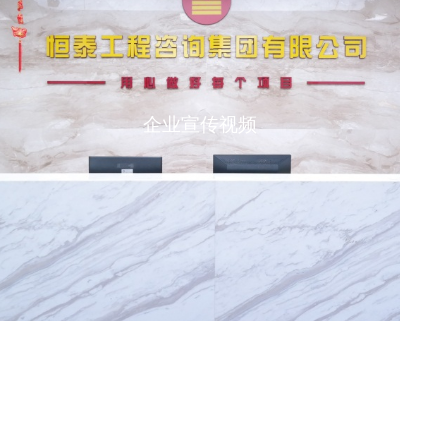
企业宣传视频