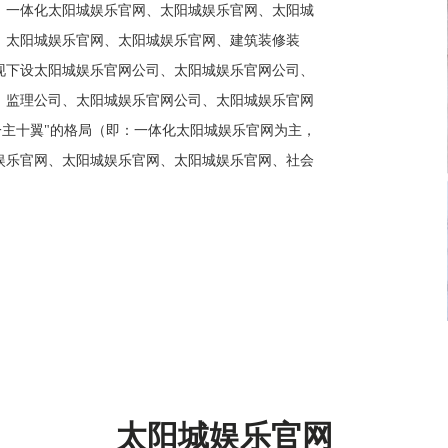
网、一体化太阳城娱乐官网、太阳城娱乐官网、太阳城
、太阳城娱乐官网、太阳城娱乐官网、建筑装修装
现下设太阳城娱乐官网公司、太阳城娱乐官网公司、
、监理公司、太阳城娱乐官网公司、太阳城娱乐官网
一主十翼"的格局（即：一体化太阳城娱乐官网为主，
娱乐官网、太阳城娱乐官网、太阳城娱乐官网、社会
太阳城娱乐官网