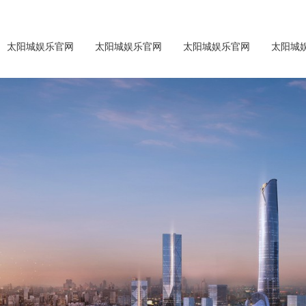
太阳城娱乐官网
太阳城娱乐官网
太阳城娱乐官网
太阳城