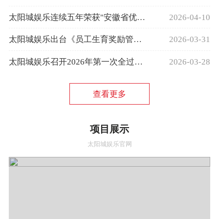
太阳城娱乐连续五年荣获"安徽省优秀
2026-04-10
建筑业企业"荣誉称号
太阳城娱乐出台《员工生育奖励管理
2026-03-31
办法》
太阳城娱乐召开2026年第一次全过程
2026-03-28
咨询负责人 及总监例会
查看更多
项目展示
太阳城娱乐官网