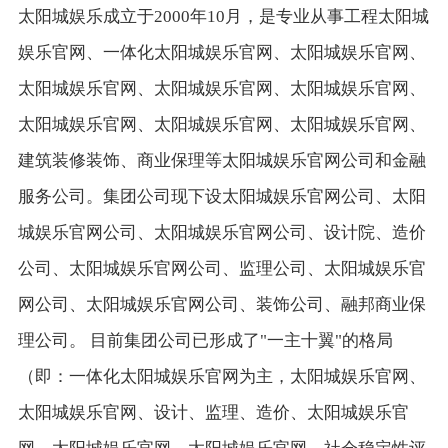
太阳城娱乐成立于2000年10月，是专业从事工程太阳城
娱乐官网、一体化太阳城娱乐官网、太阳城娱乐官网、
太阳城娱乐官网、太阳城娱乐官网、太阳城娱乐官网、
太阳城娱乐官网、太阳城娱乐官网、太阳城娱乐官网、
建筑装修装饰、商业保理等太阳城娱乐官网公司和金融
服务公司。集团公司现下设太阳城娱乐官网公司、太阳
城娱乐官网公司、太阳城娱乐官网公司、设计院、造价
公司、太阳城娱乐官网公司、监理公司、太阳城娱乐官
网公司、太阳城娱乐官网公司、装饰公司、融邦商业保
理公司。 目前集团公司已形成了"一主十翼"的格局
（即：一体化太阳城娱乐官网为主，太阳城娱乐官网、
太阳城娱乐官网、设计、监理、造价、太阳城娱乐官