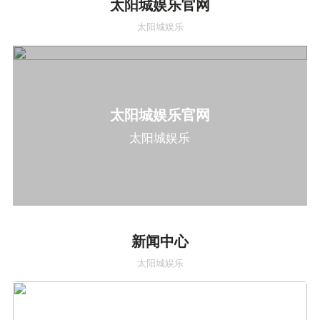
太阳城娱乐官网
太阳城娱乐
太阳城娱乐官网
太阳城娱乐
新闻中心
太阳城娱乐