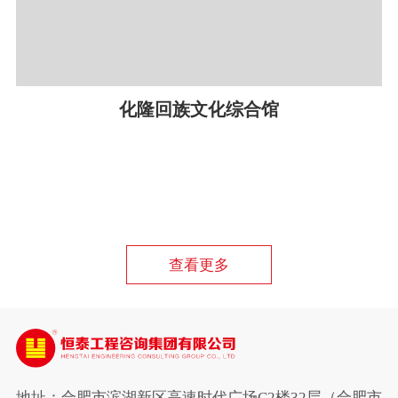
化隆回族文化综合馆
查看更多
地址：合肥市滨湖新区高速时代广场C2楼32层（合肥市