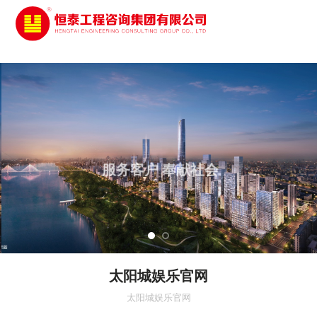
太阳城娱乐
服务客户 奉献社会
太阳城娱乐官网
太阳城娱乐官网