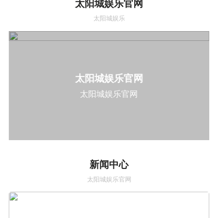
太阳城娱乐官网
太阳城娱乐
太阳城娱乐官网
太阳城娱乐官网
新闻中心
太阳城娱乐官网