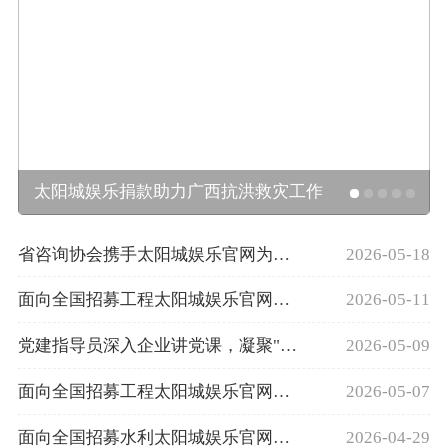
太阳城娱乐捐款助力广西抗洪救灾工作
省咨询协会携手太阳城娱乐官网为特
2026-05-18
殊儿童送上温暖
面向全国招募工程太阳城娱乐官网分
2026-05-11
公司
党建指导员深入企业讲党课，凝聚"追
2026-05-09
风之城"发展动能
面向全国招募工程太阳城娱乐官网分
2026-05-07
公司
面向全国招募水利太阳城娱乐官网分
2026-04-29