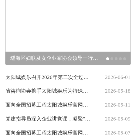
瑶海区妇联及女企业家协会领导一行莅
临太阳城娱乐指导
太阳城娱乐召开2026年第二次全过程
2026-06-01
咨询负责人及总监例会
省咨询协会携手太阳城娱乐为特殊儿
2026-05-18
童送上温暖
面向全国招募工程太阳城娱乐官网分
2026-05-11
公司
党建指导员深入企业讲党课，凝聚"追
2026-05-09
风之城"发展动能
面向全国招募工程太阳城娱乐官网分
2026-05-07