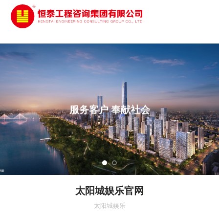
太阳城娱乐
服务客户 奉献社会
太阳城娱乐官网
太阳城娱乐