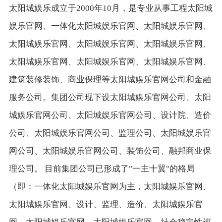
太阳城娱乐成立于2000年10月，是专业从事工程太阳城
娱乐官网、一体化太阳城娱乐官网、太阳城娱乐官网、
太阳城娱乐官网、太阳城娱乐官网、太阳城娱乐官网、
太阳城娱乐官网、太阳城娱乐官网、太阳城娱乐官网、
建筑装修装饰、商业保理等太阳城娱乐官网公司和金融
服务公司。集团公司现下设太阳城娱乐官网公司、太阳
城娱乐官网公司、太阳城娱乐官网公司、设计院、造价
公司、太阳城娱乐官网公司、监理公司、太阳城娱乐官
网公司、太阳城娱乐官网公司、装饰公司、融邦商业保
理公司。 目前集团公司已形成了"一主十翼"的格局
（即：一体化太阳城娱乐官网为主，太阳城娱乐官网、
太阳城娱乐官网、设计、监理、造价、太阳城娱乐官