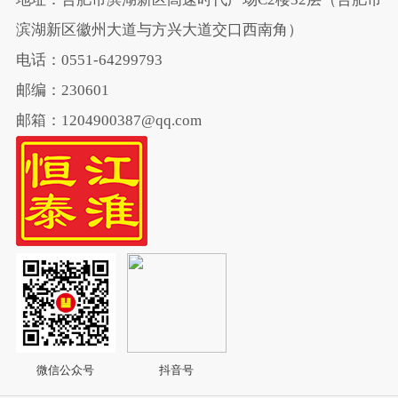
滨湖新区徽州大道与方兴大道交口西南角）
电话：0551-64299793
邮编：230601
邮箱：1204900387@qq.com
微信公众号
抖音号