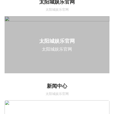
太阳城娱乐官网
太阳城娱乐官网
网
太阳城娱乐官网
太阳城娱乐
新闻中心
太阳城娱乐官网