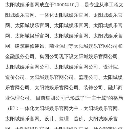
太阳城娱乐官网成立于2000年10月，是专业从事工程太
阳城娱乐官网、一体化太阳城娱乐官网、太阳城娱乐官
网、太阳城娱乐官网、太阳城娱乐官网、太阳城娱乐官
网、太阳城娱乐官网、太阳城娱乐官网、太阳城娱乐官
网、建筑装修装饰、商业保理等太阳城娱乐官网公司和
金融服务公司。集团公司现下设太阳城娱乐官网公司、
太阳城娱乐官网公司、太阳城娱乐官网公司、设计院、
造价公司、太阳城娱乐官网公司、监理公司、太阳城娱
乐官网公司、太阳城娱乐官网公司、装饰公司、融邦商
业保理公司。 目前集团公司已形成了"一主十翼"的格局
（即：一体化太阳城娱乐官网为主，太阳城娱乐官网、
太阳城娱乐官网、设计、监理、造价、太阳城娱乐官