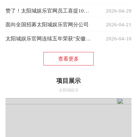
公司
赞了！太阳城娱乐官网员工喜提10万
2026-04-29
元"三胎生育大奖"！
面向全国招募太阳城娱乐官网分公司
2026-04-21
太阳城娱乐官网连续五年荣获"安徽省
2026-04-10
优秀建筑业企业"荣誉称号
查看更多
项目展示
太阳城娱乐