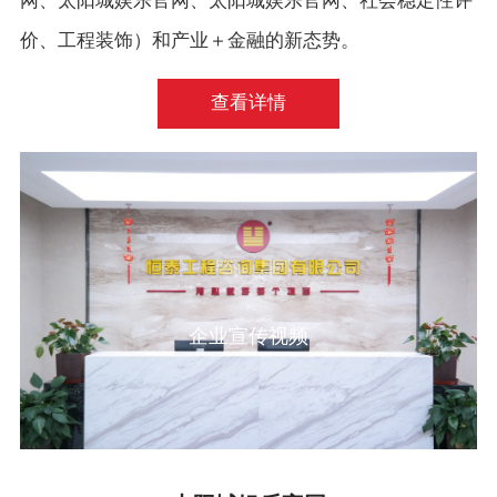
网、太阳城娱乐官网、太阳城娱乐官网、社会稳定性评
价、工程装饰）和产业＋金融的新态势。
查看详情
企业宣传视频