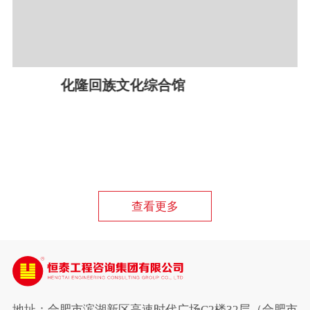
安徽华启汽车
查看更多
地址：合肥市滨湖新区高速时代广场C2楼32层（合肥市