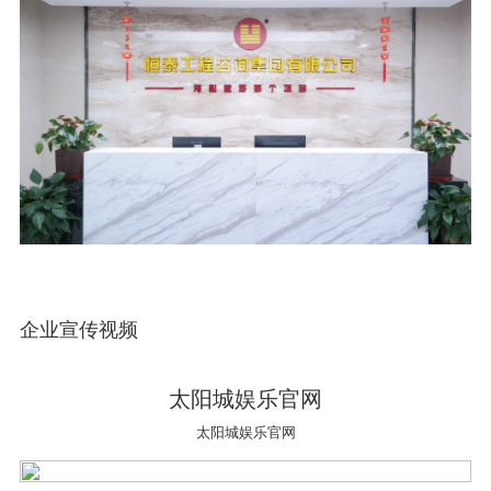
企业宣传视频
太阳城娱乐官网
太阳城娱乐官网