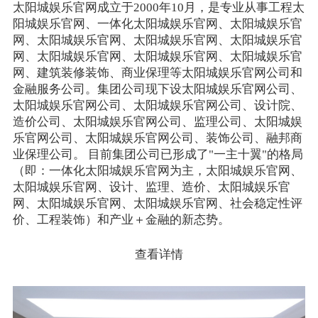
太阳城娱乐官网成立于2000年10月，是专业从事工程太
阳城娱乐官网、一体化太阳城娱乐官网、太阳城娱乐官
网、太阳城娱乐官网、太阳城娱乐官网、太阳城娱乐官
网、太阳城娱乐官网、太阳城娱乐官网、太阳城娱乐官
网、建筑装修装饰、商业保理等太阳城娱乐官网公司和
金融服务公司。集团公司现下设太阳城娱乐官网公司、
太阳城娱乐官网公司、太阳城娱乐官网公司、设计院、
造价公司、太阳城娱乐官网公司、监理公司、太阳城娱
乐官网公司、太阳城娱乐官网公司、装饰公司、融邦商
业保理公司。 目前集团公司已形成了"一主十翼"的格局
（即：一体化太阳城娱乐官网为主，太阳城娱乐官网、
太阳城娱乐官网、设计、监理、造价、太阳城娱乐官
网、太阳城娱乐官网、太阳城娱乐官网、社会稳定性评
价、工程装饰）和产业＋金融的新态势。
查看详情