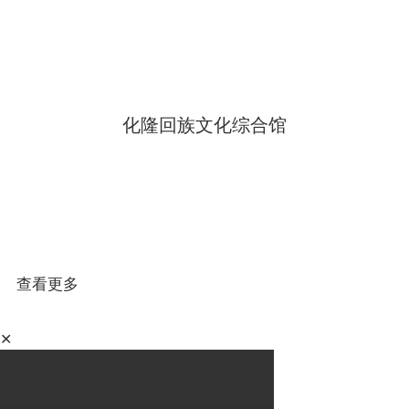
化隆回族文化综合馆
查看更多
✕