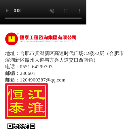
地址：合肥市滨湖新区高速时代广场C2楼32层（合肥市
滨湖新区徽州大道与方兴大道交口西南角）
电话：0551-64299793
邮编：230601
邮箱：1204900387@qq.com