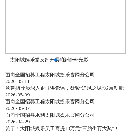
太阳城娱乐党支部开展"迎七一·光影铸
魂"主题党日活动
面向全国招募工程太阳城娱乐官网分公司
2026-05-11
党建指导员深入企业讲党课，凝聚"追风之城"发展动能
2026-05-09
面向全国招募工程太阳城娱乐官网分公司
2026-05-07
面向全国招募水利太阳城娱乐官网分公司
2026-04-29
赞了！太阳城娱乐员工喜提10万元"三胎生育大奖"！