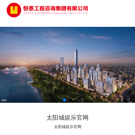
太阳城娱乐
太阳城娱乐官网
诚信为本 和谐为上
太阳城娱乐官网