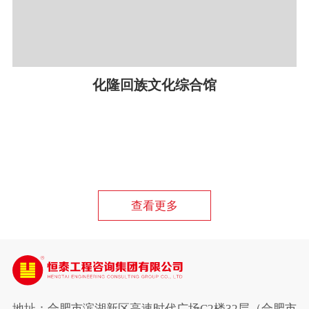
化隆回族文化综合馆
查看更多
地址：合肥市滨湖新区高速时代广场C2楼32层（合肥市