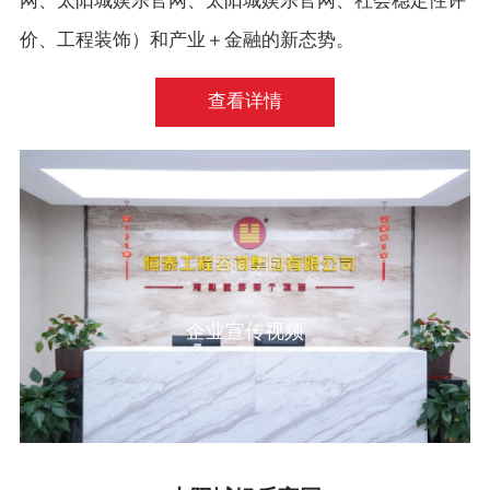
网、太阳城娱乐官网、太阳城娱乐官网、社会稳定性评
价、工程装饰）和产业＋金融的新态势。
查看详情
企业宣传视频