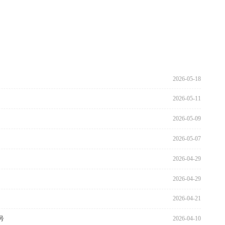
2026-05-18
2026-05-11
2026-05-09
2026-05-07
2026-04-29
2026-04-29
2026-04-21
号
2026-04-10
太阳城娱乐举行2026年"安全生产月"宣誓活动