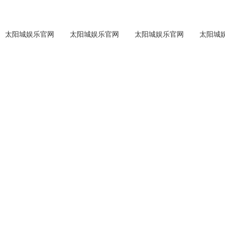
太阳城娱乐官网
太阳城娱乐官网
太阳城娱乐官网
太阳城