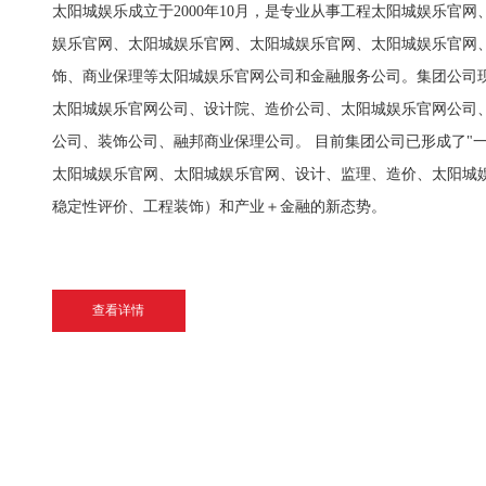
太阳城娱乐成立于2000年10月，是专业从事工程太阳城娱乐官
娱乐官网、太阳城娱乐官网、太阳城娱乐官网、太阳城娱乐官网
饰、商业保理等太阳城娱乐官网公司和金融服务公司。集团公司
太阳城娱乐官网公司、设计院、造价公司、太阳城娱乐官网公司
公司、装饰公司、融邦商业保理公司。 目前集团公司已形成了"
太阳城娱乐官网、太阳城娱乐官网、设计、监理、造价、太阳城
稳定性评价、工程装饰）和产业＋金融的新态势。
查看详情