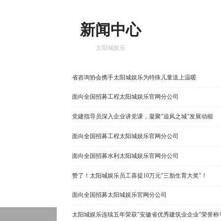
新闻中心
太阳城娱乐
省咨询协会携手太阳城娱乐为特殊儿童送上温暖
面向全国招募工程太阳城娱乐官网分公司
党建指导员深入企业讲党课，凝聚"追风之城"发展动能
面向全国招募工程太阳城娱乐官网分公司
面向全国招募水利太阳城娱乐官网分公司
赞了！太阳城娱乐员工喜提10万元"三胎生育大奖"！
面向全国招募太阳城娱乐官网分公司
太阳城娱乐连续五年荣获"安徽省优秀建筑业企业"荣誉称
太阳城娱乐党支部开展"迎七一·光影铸魂"主题党日活动