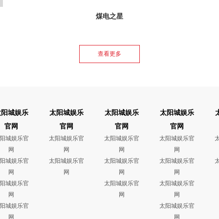
煤电之星
查看更多
太阳城娱乐
太阳城娱乐
太阳城娱乐
太阳城娱乐
官网
官网
官网
官网
阳城娱乐官
太阳城娱乐官
太阳城娱乐官
太阳城娱乐官
网
网
网
网
阳城娱乐官
太阳城娱乐官
太阳城娱乐官
太阳城娱乐官
网
网
网
网
阳城娱乐官
太阳城娱乐官
太阳城娱乐官
网
网
网
阳城娱乐官
太阳城娱乐官
网
网