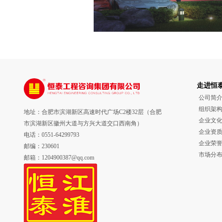
走进恒
公司简
组织架
地址：合肥市滨湖新区高速时代广场C2楼32层（合肥
企业文
市滨湖新区徽州大道与方兴大道交口西南角）
企业资
电话：0551-64299793
企业荣
邮编：230601
市场分
邮箱：1204900387@qq.com