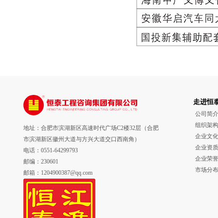
走进恒
公司简
组织架
地址：合肥市滨湖新区高速时代广场C2楼32层（合肥
企业文
市滨湖新区徽州大道与方兴大道交口西南角）
企业资
电话：0551-64299793
企业荣
邮编：230601
市场分
邮箱：1204900387@qq.com