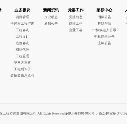
泰
业务板块
新闻资讯
党群工作
招标中心
介
项目管理
企业动态
党建动态
招标公告
构
全过程工程咨询
通知公告
群团工作
答疑澄清
化
工程咨询
企业工会
中标候选人公示
质
工程设计
中标结果公告
誉
造价咨询
流标公告
布
招标代理
工程监理
第三方巡查
工程后评价
装饰装修总承包
泰工程咨询集团有限公司 All Rights Reserved
皖ICP备19014063号-3
皖公网安备 340102