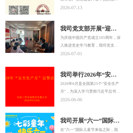
灾、灾后重建工作备受关注。我说
2026-07-13
恪守“服务客户、奉献社会”的企业
宗旨，于2026年7月10日向广西慈善
我司党支部开展“迎七
联合总会捐助善款，专款用于当地
一·光影铸魂”主题党日
为庆祝中国共产党成立105周年，深
救灾事务，助力受灾民众渡过难
活动
入推进党史学习教育，我司党支部
关。
组织开展了“迎七一·光影铸魂”主题
2026-07-01
党日活动，全体党员集中观看了红
色影片《建党伟业》。
我司举行2026年“安全
生产月”宣誓活动
2026年6月是全国第25个“安全生产
月”，为深入学习贯彻习近平总书记
关于安全生产的重要论述和重要指
2026-06-06
示批示精神，坚持人民至上、生命
至上，全面落实集团公司关于“安全
我司开展“六一”国际儿
生产月”的活动要求。2026年6月6日
童节暖心活动
在“六一”国际儿童节来临之际，我
上午，我司组织开展了庄严的“安全