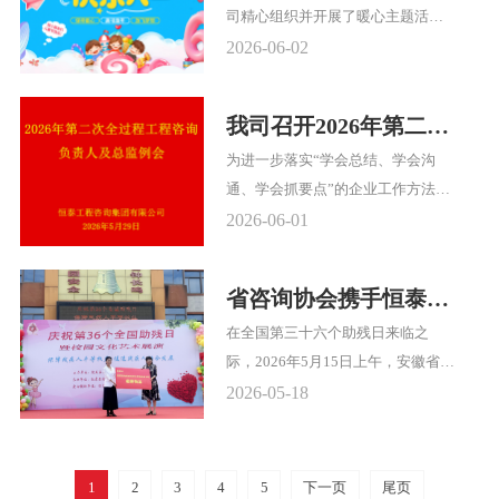
司精心组织并开展了暖心主题活
生产月”宣誓活动。本次宣誓活动通
动，为全体职工子女送上节日礼物
过线上和线下相结合的方式同步进
2026-06-02
与美好祝福，并为在职员工特别安
行，实现了全员参与、全面覆盖。
排了半天的“陪伴假”，让爱与温暖
我司召开2026年第二次
在恒泰大家庭中流动。
全过程咨询负责人及总
为进一步落实“学会总结、学会沟
监例会
通、学会抓要点”的企业工作方法。
2026年5月29日下午，在公司第三会
2026-06-01
议室召开了2026年第二次全过程工
程咨询负责人及总监例会，此次会
省咨询协会携手恒泰咨
议采用线上与线下相结合的方式进
询集团为特殊儿童送上
在全国第三十六个助残日来临之
行。集团公司总经理夏彬出席了本
温暖
际，2026年5月15日上午，安徽省工
次会议，集团公司副总经理郭世
程咨询协会功能性党支部携手恒泰
杰、各职能部门、业务公司（院）
2026-05-18
咨询集团，走进肥东县特殊教育学
负责人及各项目负责人、总监、总
校开展慰问活动，为孩子们送上关
代共70余人参加了此次会议。会议
怀与温暖。这也是恒泰咨询集团连
由监理公司总经理周露主持。
1
2
3
4
5
下一页
尾页