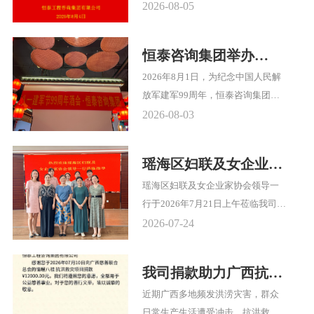
日正式召开竞赛动员大会。集团竞
2026-08-05
赛领导小组成员及参赛选手齐聚一
堂，共同吹响备战号角，点燃奋进
恒泰咨询集团举办
激情。
庆“八一”九十九周年酒
2026年8月1日，为纪念中国人民解
会
放军建军99周年，恒泰咨询集团在
合肥市庐州厨房举办庆“八一”酒
2026-08-03
会，传承拥军优属优良传统，表达
对人民子弟兵的深厚敬意。来自原
瑶海区妇联及女企业家
南京工程兵工程学院、徐州工程兵
协会领导一行莅临我司
瑶海区妇联及女企业家协会领导一
指挥学院及其他部队近70位转业退
指导
行于2026年7月21日上午莅临我司参
伍军人及家属欢聚一堂，共叙战友
观指导，集团公司副董事长崔晓萍
情谊，重温军旅荣光。
2026-07-24
携公司各职能部门及各业务板块女
负责人参加。
我司捐款助力广西抗洪
救灾工作
近期广西多地频发洪涝灾害，群众
日常生产生活遭受冲击，抗洪救