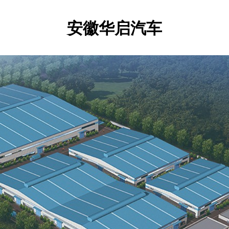
安徽华启汽车