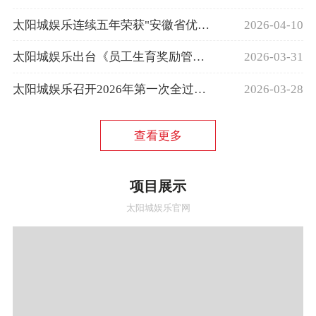
太阳城娱乐连续五年荣获"安徽省优秀
2026-04-10
建筑业企业"荣誉称号
太阳城娱乐出台《员工生育奖励管理
2026-03-31
办法》
太阳城娱乐召开2026年第一次全过程
2026-03-28
咨询负责人 及总监例会
查看更多
项目展示
太阳城娱乐官网