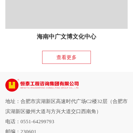
海南中广文博文化中心
查看更多
地址：合肥市滨湖新区高速时代广场C2楼32层（合肥市
滨湖新区徽州大道与方兴大道交口西南角）
电话：0551-64299793
邮编：230601