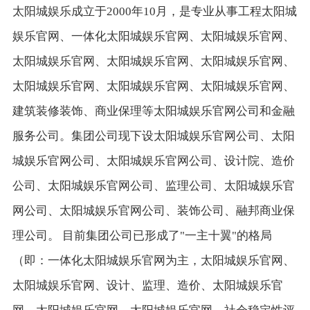
太阳城娱乐成立于2000年10月，是专业从事工程太阳城
娱乐官网、一体化太阳城娱乐官网、太阳城娱乐官网、
太阳城娱乐官网、太阳城娱乐官网、太阳城娱乐官网、
太阳城娱乐官网、太阳城娱乐官网、太阳城娱乐官网、
建筑装修装饰、商业保理等太阳城娱乐官网公司和金融
服务公司。集团公司现下设太阳城娱乐官网公司、太阳
城娱乐官网公司、太阳城娱乐官网公司、设计院、造价
公司、太阳城娱乐官网公司、监理公司、太阳城娱乐官
网公司、太阳城娱乐官网公司、装饰公司、融邦商业保
理公司。 目前集团公司已形成了"一主十翼"的格局
（即：一体化太阳城娱乐官网为主，太阳城娱乐官网、
太阳城娱乐官网、设计、监理、造价、太阳城娱乐官