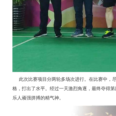
此次比赛项目分两轮多场次进行。在比赛中，
格，打出了水平。经过一天激烈角逐，最终夺得第
乐人顽强拼搏的精气神。