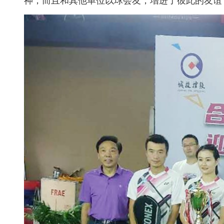
神，而且和其他单位以球会友，增进了彼此的友谊