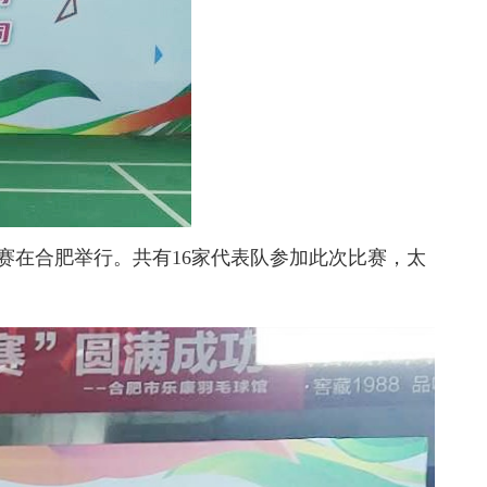
请赛在合肥举行。共有16家代表队参加此次比赛，太