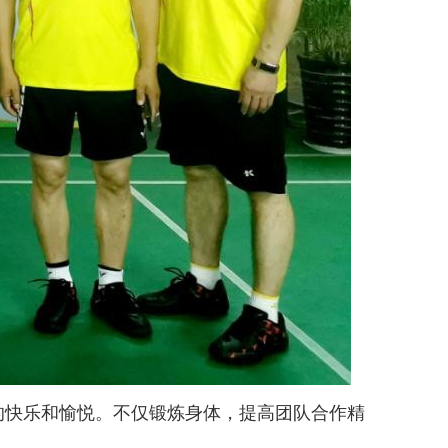
的快乐和愉悦。不仅锻炼身体，提高团队合作精