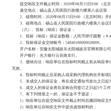
提交响应文件截止时间：
2020年
08
月
15
日
9:00
（
北京
递交地点：
砀山县人民医院行政楼六楼第八会议室
2、磋商时间：
2020年
08
月
15
日
9:00
（北京时间）开
3、磋商地点：
砀山县人民医院行政楼六楼第八会议
（六）、
投标（响应）保证金：
1、投标（响应）保证金数额：人民币
肆
仟圆整（￥
4
2、投标保证金交纳账号：54840188000028009。
开户名称：安徽太阳城娱乐太阳城娱乐官网有限公司
开户银行：光大银行云谷路支行。
3、缴纳办法：响应单位在投标时间截止前从响应单
无效。
4、投标时间截止后采购人或采购代理机构在开标现
5、未成交人的保证金，将在成交通知书发出之日起
6、成交人的保证金将在采购合同签订之日起5个工
7、有下列情形之一的，保证金不予退还：
1）响应单位在提交响应文件截止时间后撤回响应文
2）响应单位在响应文件中提供虚假材料的；