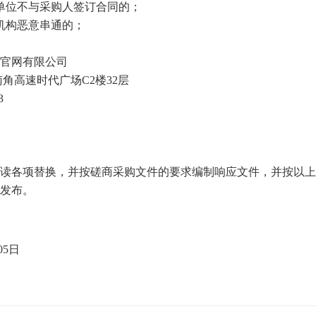
单位不与采购人签订合同的；
机构恶意串通的；
乐官网有限公司
角高速时代广场C2楼32层
3
阅读各项替换，并按磋商采购文件的要求编制响应文件，并按以
网发布。
。
05
日