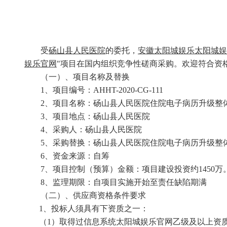
受
砀山县人民医院
的委托，
安徽太阳城娱乐太阳城娱
娱乐官网
"项目在国内组织竞争性磋商采购。欢迎符合资
（一）、项目名称及替换
1、项目编号：AHHT-20
20
-
C
G-1
11
2、项目名称：
砀山县人民医院住院电子病历升级整
3、项目地点
：
砀山县人民医院
4、采购人：
砀山县人民医院
5、采购替换：
砀山县人民医院住院电子病历升级整
6、资金来源：自筹
7、项目控制（预算）金额：
项目建设投资约1450
8、
监理
期限
：
自项目实施开始至责任缺陷期满
（二）、供应商资格条件要求
1、
投标人
须具有下
资质
之一
：
（
1
）
取得过
信息系统太阳城娱乐官网乙级及以上资