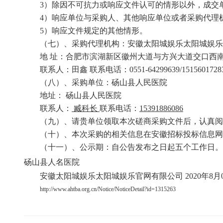
3）除因不可抗力或响应文件认可的情形以外，成交
4）响应单位与采购人、其他响应单位或者采购代理
5）响应文件规定的其他情形。
（七）、
采购代理机构：安徽太阳城娱乐太阳城娱
地 址：合肥市滨湖新区徽州大道与方兴大道交口西南
联系人：
田鑫
联系电话：0551-64299639/
1515601728
（八）、
采购单位：
砀山县人民医院
地址：
砀山县人民医院
联系人：
臧科长
联系电话：
15391886086
（九）、
请贵单位领取本次磋商采购文件后，认真
（十）、
本次采购的相关信息在安徽招标投标信息
（十一）、
公示期：自公告发布之日起五个工作日
砀山县人名医院
安徽太阳城娱乐太阳城娱乐官网有限公司
2020年
8
月
http://www.ahtba.org.cn/Notice/NoticeDetail?id=1315263