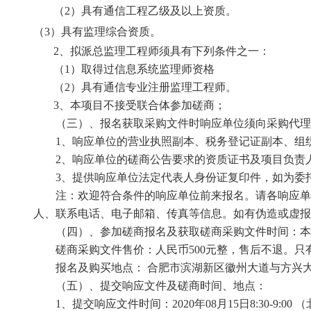
（
2
）
具有
通信工程乙级及以上资质。
（
3
）
具有监理综合资质。
2、
拟派总监理工程师
须具有下列条件之一
：
（
1
）
取得过
信息系统监理师资格
（
2
）
具有
通信专业注册监理工程师。
3、
本项目不接受联合体参加磋商；
（三）、
报名获取采购文件时响应单位须向采购代
1、响应单位的营业执照副本、税务登记证副本、组
2、响应单位的磋商公告要求的资质证书及项目负责
3
、提供响应单位法定代表人身份证复印件，如为委
注：欢迎符合条件的响应单位前来报名。请各响应单
人、联系电话、电子邮箱、传真等信息。如有伪造或虚报
（四）、
参加磋商报名及获取磋商采购文件时间：
磋商采购文件售价：人民币500元整，
售后不退。
只
报名及购买地点： 合肥市滨湖新区徽州大道与方兴大
（五）、
提交响应文件及磋商时间、地点：
1、提交响应文件时间：
2020年
08
月
15
日
8:30-9:00
（