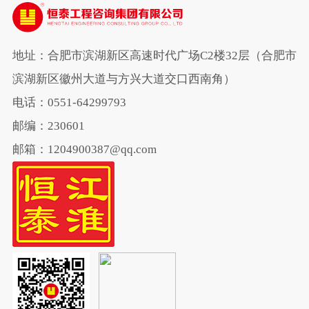
地址：合肥市滨湖新区高速时代广场C2楼32层（合肥市
滨湖新区徽州大道与方兴大道交口西南角）
电话：0551-64299793
邮编：230601
邮箱：1204900387@qq.com