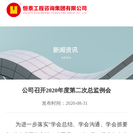
太阳城娱乐
公司召开2020年度第二次总监例会
发布时间：2020-08-31
为进一步落实"学会总结、学会沟通、学会抓要