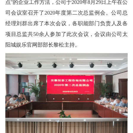
点"的企业工作方法，公司于2020年8月29日上午在公
司会议室召开了2020年度第二次总监例会。公司总
经理刘群出席了本次会议，各职能部门负责人及各
项目总监共50余人参加了此次会议，会议由公司太
阳城娱乐官网部部长黎松主持。