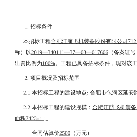
1. 招标条件
本招标工程
合肥江航飞机装备股份有限公司
712
称）以
2019
—340111—37—03—017606
（备案证号
出资比例为
100%
。工程已具备招标条件，现对该
2. 项目概况及招标范围
2.1 本招标工程
的建设地点
:
合肥市包河区延安
2.2 本招标工程的建设规模：
合肥江航飞机装备
面积7423㎡；
合同估算价
2500
（万元）