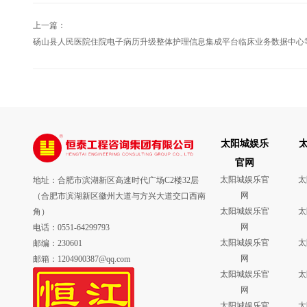
上一篇：
砀山县人民医院住院电子病历升级整体护理信息集成平台临床业务数据中心
商公告
太阳城娱乐
官网
太阳城娱乐官
太
地址：合肥市滨湖新区高速时代广场C2楼32层
网
（合肥市滨湖新区徽州大道与方兴大道交口西南
太阳城娱乐官
太
角）
网
电话：0551-64299793
太阳城娱乐官
太
邮编：230601
网
邮箱：1204900387@qq.com
太阳城娱乐官
太
网
太阳城娱乐官
太