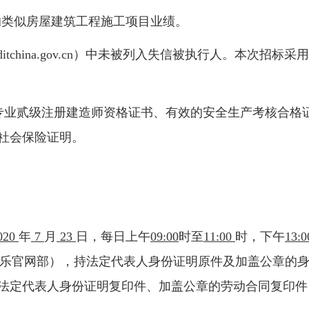
以上的类似房屋建筑工程施工项目业绩。
editchina.gov.cn）中未被列入失信被执行人。本次招标
程专业贰级注册建造师资格证书、有效的安全生产考核合格
人社会保险证明。
。
020
年
7
月
23
日，每日上午
09:00
时至
11:00
时，下午
13:
城娱乐官网部），持法定代表人身份证明原件及加盖公章的
法定代表人身份证明复印件、加盖公章的劳动合同复印件