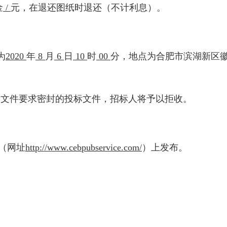
金
/
元，在退还图纸时退还（不计利息）。
为
2020
年
8
月
6
日
10
时
00
分
，地点为合肥市滨湖新区
标文件要求密封的投标文件，招标人将予以拒收。
（网址
http://www.cebpubservice.com/
）上发布。