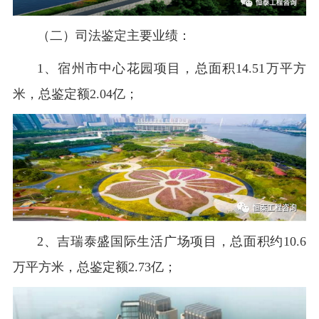
（二）司法鉴定主要业绩：
1、宿州市中心花园项目，总面积14.51万平方
米，总鉴定额2.04亿；
2、吉瑞泰盛国际生活广场项目，总面积约10.6
万平方米，总鉴定额2.73亿；