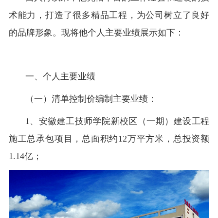
术能力，打造了很多精品工程，为公司树立了良好
的品牌形象。现将他个人主要业绩展示如下：
一、个人主要业绩
（一）清单控制价编制主要业绩：
1、安徽建工技师学院新校区（一期）建设工程
施工总承包项目，总面积约12万平方米，总投资额
1.14亿；