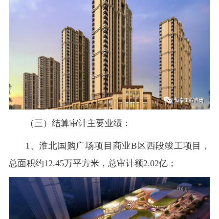
（三）结算审计主要业绩：
1、淮北国购广场项目商业B区西段竣工项目，
总面积约12.45万平方米，总审计额2.02亿；