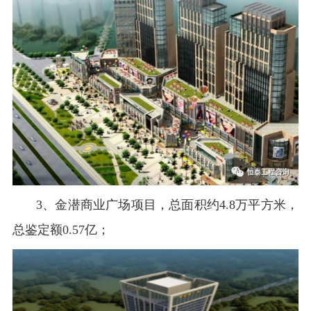
3、金潜商业广场项目，总面积约4.8万平方米，
总鉴定额0.57亿；