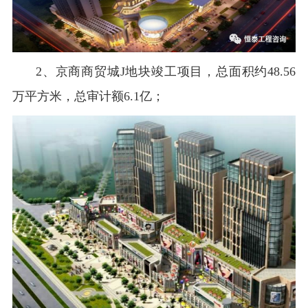
2、京商商贸城J地块竣工项目，总面积约48.56
万平方米，总审计额6.1亿；