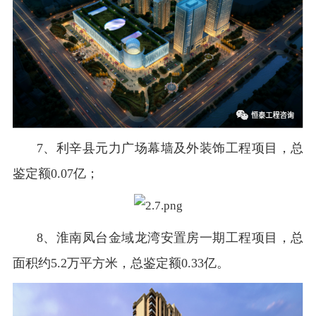
7、利辛县元力广场幕墙及外装饰工程项目，总
鉴定额0.07亿；
8、淮南凤台金域龙湾安置房一期工程项目，总
面积约5.2万平方米，总鉴定额0.33亿。