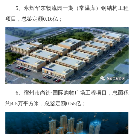
5、永辉华东物流园一期（常温库）钢结构工程
项目，总鉴定额0.16亿；
6、宿州市尚街·国际购物广场工程项目，总面积
约4.5万平方米，总鉴定额0.55亿；