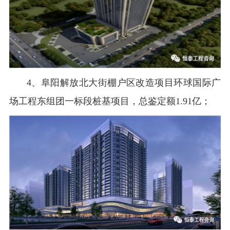
4、阜阳解放北大街棚户区改造项目环球国际广
场工程东组团一标段桩基项目，总鉴定额1.91亿；