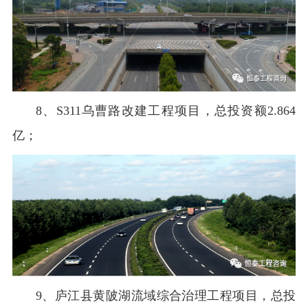
8、S311乌曹路改建工程项目，总投资额2.864
亿；
9、庐江县黄陂湖流域综合治理工程项目，总投