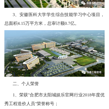
3、安徽医科大学学生综合技能学习中心项目，
总面积4.15万平方米，总审计额0.7亿。
二、个人荣誉
1、荣获"合肥市太阳城娱乐官网行业2018年度优
秀工程造价人员"荣誉称号；