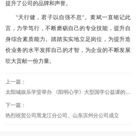
提升了公司的品牌和声誉。
"天行健，君子以自强不息"。黄斌一直铭记此
言，力学笃行，不断磨砺自己的专业技能，提升自
身综合素质能力。踏踏实实地立足岗位，为提升造
价业务的水平发挥自己的才智，为企业的不断发展
壮大贡献一份力量。
上一篇：
太阳城娱乐学堂举办 《阳明心学》大型国学公益课的通
知
下一篇：
热烈祝贺公司黑龙江分公司、山东滨州分公司成立