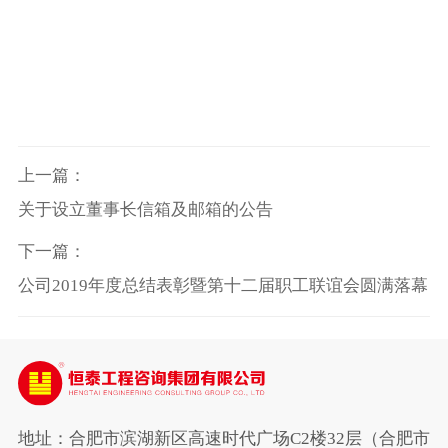
上一篇：
关于设立董事长信箱及邮箱的公告
下一篇：
公司2019年度总结表彰暨第十二届职工联谊会圆满落幕
地址：合肥市滨湖新区高速时代广场C2楼32层（合肥市