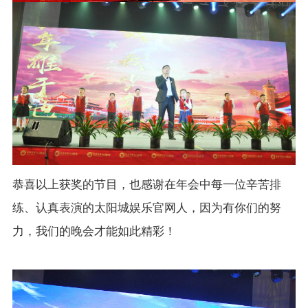
恭喜以上获奖的节目，也感谢在年会中每一位辛苦排
练、认真表演的太阳城娱乐官网人，因为有你们的努
力，我们的晚会才能如此精彩！