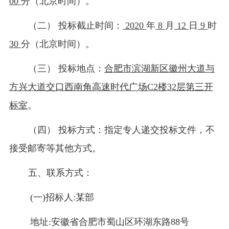
00
分（北京时间）。
（二）
投标截止时间：
2020
年
8
月
12
日
9
时
30
分（北京时间）。
（三）
投标地点：
合肥市滨湖新区徽州大道与
方兴大道交口西南角高速时代广场
C2楼32层第三开
标室
。
（四）
投标方式：指定专人递交投标文件，不
接受邮寄等其他方式。
五、联系方式：
(一)招标人:某部
地址:安徽省合肥市蜀山区环湖东路88号