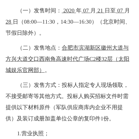
（一）发售时间：
2020
年
07
月
21
日至
07
月
28
日（
08:00—11:30，14:30—16:30）（北京时间、
节假日除外）。
（二）发售地点：
合肥市滨湖新区徽州大道与
方兴大道交口西南角高速时代广场
C2楼32层（太阳
城娱乐官网部）
。
（三）发售方式：投标人指定专人现场领取，
不接受邮寄等其他方式。投标人购买招标文件时需
提供以下材料原件（军队供应商库内企业不用提
供）及装订成册加盖单位公章的复印件
1份。
1.营业执照；