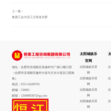
上一篇：
集团工会为员工父母送关爱
太阳城娱乐
官网
太阳城娱乐官
太
地址：合肥市滨湖新区高速时代广场C2楼32层
网
（合肥市滨湖新区徽州大道与方兴大道交口西南
太阳城娱乐官
太
角）
网
电话：0551-64299793
太阳城娱乐官
太
邮编：230601
网
邮箱：1204900387@qq.com
太阳城娱乐官
太
网