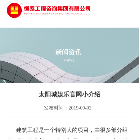
太阳城娱乐
太阳城娱乐官网小介绍
发布时间：2019-09-03
建筑工程是一个特别大的项目，由很多部分组