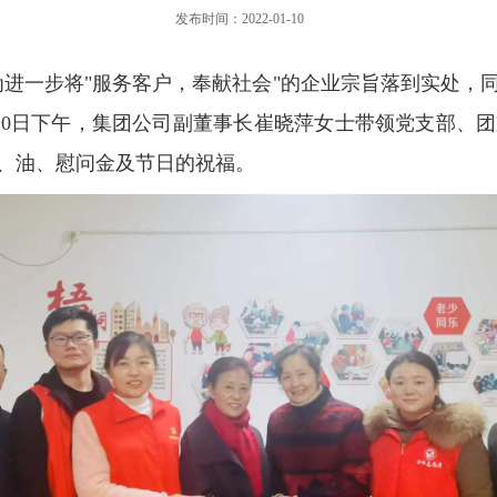
发布时间：2022-01-10
进一步将"服务客户，奉献社会"的企业宗旨落到实处，
月10日下午，集团公司副董事长崔晓萍女士带领党支部
、油、慰问金及节日的祝福。