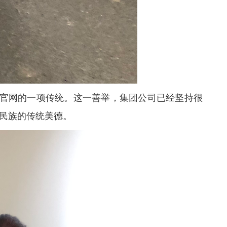
官网的一项传统。这一善举，集团公司已经坚持很
民族的传统美德。