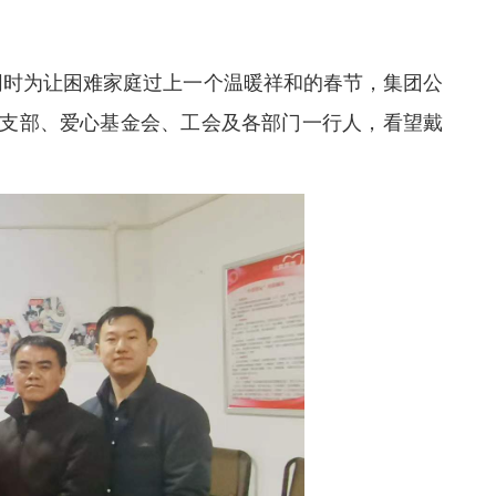
同时为让困难家庭过上一个温暖祥和的春节，集团公
、团支部、爱心基金会、工会及各部门一行人，看望戴