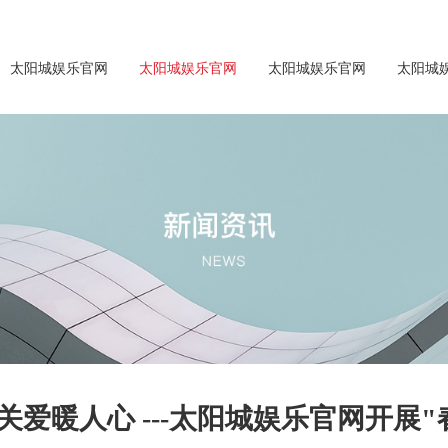
太阳城娱乐官网
太阳城娱乐官网
太阳城娱乐官网
太阳城
爱暖人心 ---太阳城娱乐官网开展