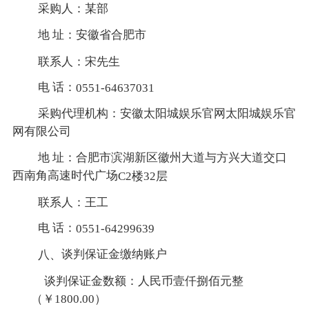
采购人：
某部
地
址：安徽省合肥市
联系人：宋先生
电
话：
0551-64637031
采购代理机构：
安徽太阳城娱乐官网太阳城娱乐官
网有限公司
地
址：合肥市滨湖新区徽州大道与方兴大道交口
西南角高速时代广场
C2楼32层
联系人：王工
电
话：
0551-64299639
谈判保证金缴纳账户
八、
谈判保证金数额：人民币壹仟捌佰元整
（￥1800.00）