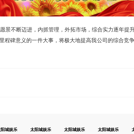
业愿景不断迈进，内抓管理，外拓市场，综合实力逐年提
里程碑意义的一件大事，将极大地提高我公司的综合竞
太阳城娱乐
太阳城娱乐
太阳城娱乐
太阳城娱乐