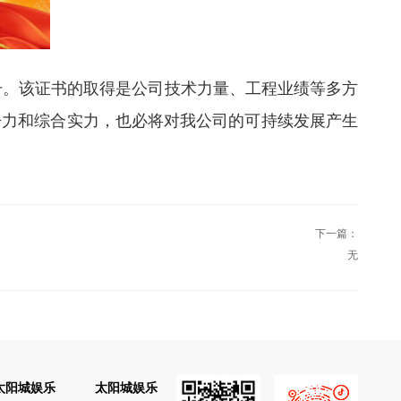
升。该证书的取得是公司技术力量、工程业绩等多方
争力和综合实力，也必将对我公司的可持续发展产生
下一篇：
无
太阳城娱乐
太阳城娱乐