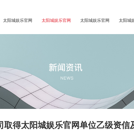
太阳城娱乐官网
太阳城娱乐官网
太阳城娱乐官网
太阳城
司取得太阳城娱乐官网单位乙级资信