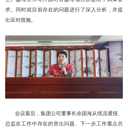
求。同时就目前存在的问题进行了深入分析，并提
出应对措施。
会议最后，集团公司董事长余国海从情况通报、
总监在工作中存在的突出问题、下一步工作重点共