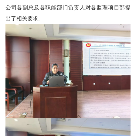
公司各副总及各职能部门负责人对各监理项目部提
出了相关要求。