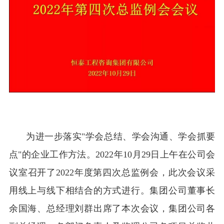
为进一步落实"学会总结、学会沟通、学会抓要
点"的企业工作方法。2022年10月29日上午在公司会
议室召开了2022年度第四次总监例会，此次会议采
用线上与线下相结合的方式进行。集团公司董事长
余国海、总经理刘群出席了本次会议，集团公司各