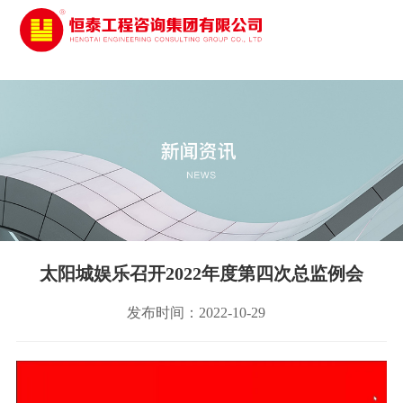
太阳城娱乐
太阳城娱乐召开2022年度第四次总监例会
发布时间：2022-10-29