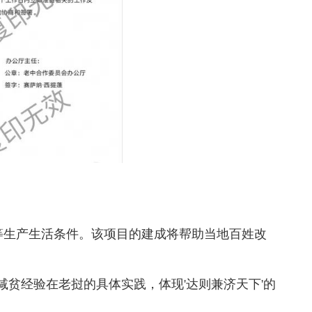
等生产生活条件。该项目的建成将帮助当地百姓改
贫经验在老挝的具体实践，体现'达则兼济天下'的