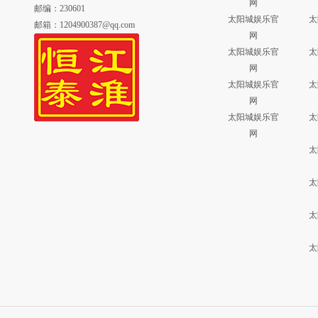
网
邮编：230601
太阳城娱乐官
太
邮箱：1204900387@qq.com
网
太阳城娱乐官
太
网
太阳城娱乐官
太
网
太阳城娱乐官
太
网
太
太
太
太