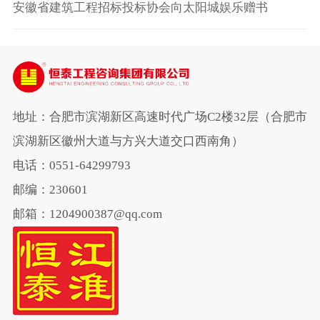
安徽省建筑工程招标投标协会向太阳城娱乐赠书
地址：合肥市滨湖新区高速时代广场C2楼32层（合肥市
滨湖新区徽州大道与方兴大道交口西南角）
电话：0551-64299793
邮编：230601
邮箱：1204900387@qq.com