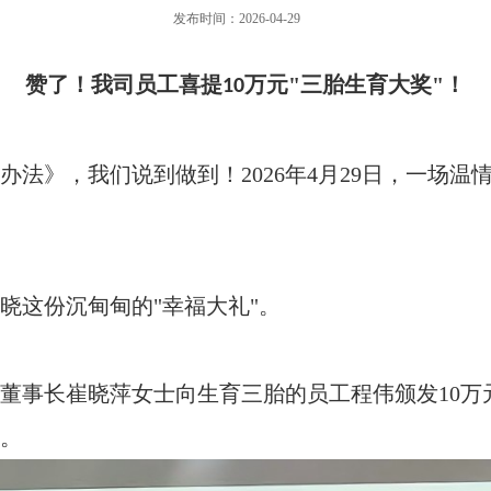
发布时间：2026-04-29
赞
了！
我司
员工喜提
万元"三胎生育大奖"！
10
办法》，我们说到做到！
2026年4月29日，一场
晓这份沉甸甸的
"幸福大礼"
。
董事长崔晓萍女士向生育三胎的员工程伟颁发
10
。