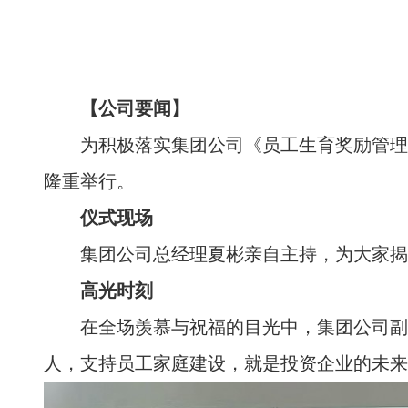
【公司要闻】
为积极落实集团公司《员工生育奖励管理
隆重举行。
仪式现场
集团公司总经理夏彬亲自主持，为大家揭
高光时刻
在全场羡慕与祝福的目光中，集团公司副
人，支持员工家庭建设，就是投资企业的未来