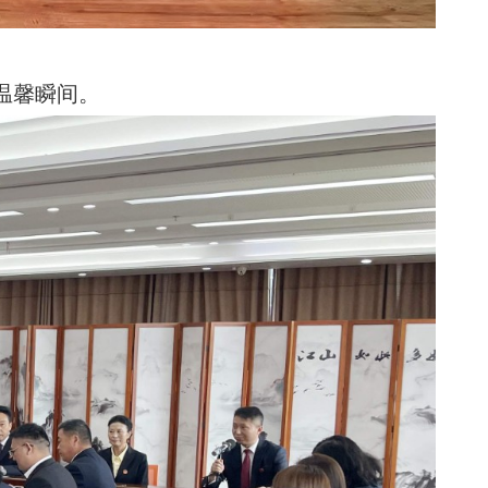
温馨瞬间。