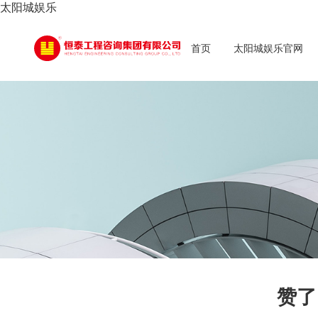
太阳城娱乐
首页
太阳城娱乐官网
赞了