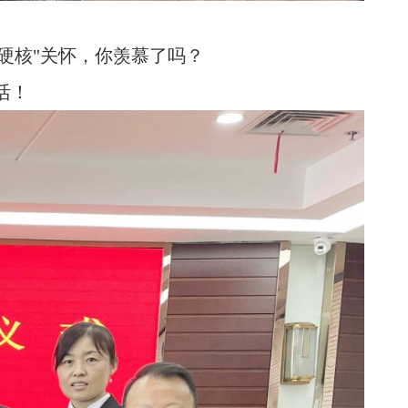
硬核"关怀，你羡慕了吗？
活！