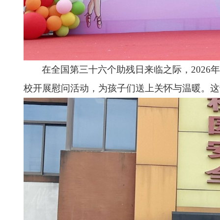
在全国第三十六
个
助残日来临之际，
202
校开展慰问活动，为孩子们送上关怀与温暖。这也