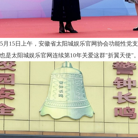
6年5月15日上午，安徽省太阳城娱乐官网协会功能性
是太阳城娱乐官网连续第10年关爱这群"折翼天使"