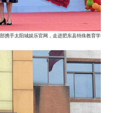
党支部携手太阳城娱乐官网，走进肥东县特殊教育学
。