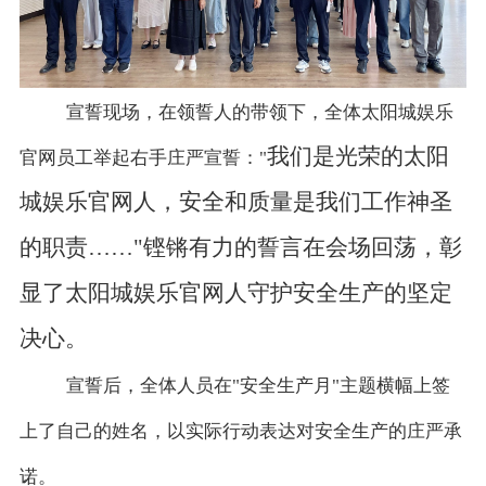
宣誓现场，在领誓人的带领下，全体太阳城娱乐
我们是光荣的
太阳
官网员工举起右手庄严宣誓：
"
城娱乐官网
人
，
安全和质量是
我们工作
神圣
的职责
……
"铿锵有力的誓言在会场回荡，彰
显了太阳城娱乐官网人守护安全生产的坚定
决心。
宣誓后，全体人员在
"安全生产月"主题横幅上签
上了自己的姓名，以实际行动表达对安全生产的庄严承
诺。