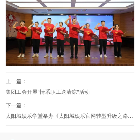
上一篇：
集团工会开展"情系职工送清凉"活动
下一篇：
太阳城娱乐学堂举办《太阳城娱乐官网转型升级之路》
专题培训