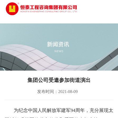
太阳城娱乐
集团公司受邀参加街道演出
发布时间：2021-08-09
为纪念中国人民解放军建军94周年，充分展现太