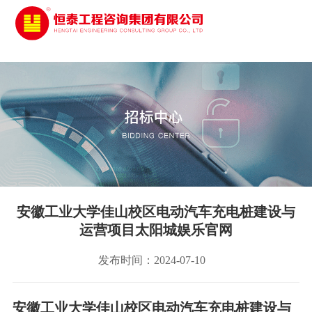
太阳城娱乐
安徽工业大学佳山校区电动汽车充电桩建设与
运营项目太阳城娱乐官网
发布时间：2024-07-10
安徽工业大学佳山校区电动汽车充电桩建设与