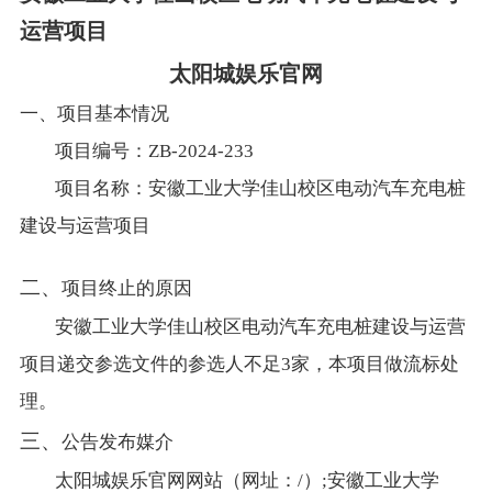
运营项目
太阳城娱乐官网
一、项目基本情况
项目编号：
ZB-2024-233
项目名称：安徽工业大学佳山校区电动汽车充电桩
建设与运营项目
二、
项目终止的原因
安徽工业大学佳山校区电动汽车充电桩建设与运营
项目递交参选文件的参选人不足
3家，本项目做流标处
理。
三、
公告发布媒介
太阳城娱乐官网网站（网址：
/）;安徽工业大学