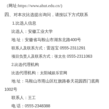
（网址:https://www.ahut.edu.cn/)
四、
对本次比选提出询问，请按以下方式联系
1.
比选人信息
比选人：安徽工业大学
地
址：
安徽省马鞍山市湖东北路
400
号
雷连宝
0555-2311291
联系人及联系方式：
063
项目负责人及联系方式：
张
太生
0555-2311
代理机构
2
.
比选
代理机构：
比选
太阳城娱乐官网
地
址：
马鞍山市雨山区红旗路春天花园西门底商
1002
号
联系人：
王工
电
话：
2348388
0555-