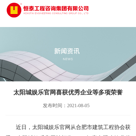
太阳城娱乐
太阳城娱乐官网喜获优秀企业等多项荣誉
发布时间：2021-08-05
近日，太阳城娱乐官网从合肥市建筑工程协会获