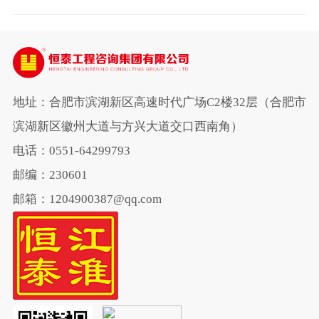
道交通建设优秀企业"荣誉称号
地址：合肥市滨湖新区高速时代广场C2楼32层（合肥市
滨湖新区徽州大道与方兴大道交口西南角）
电话：0551-64299793
邮编：230601
邮箱：1204900387@qq.com