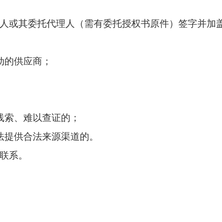
人或其委托代理人（需有委托授权书原件）签字并加
动的供应商；
线索、难以查证的；
法提供合法来源渠道的。
联系。