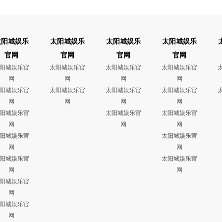
太阳城娱乐
太阳城娱乐
太阳城娱乐
太阳城娱乐
官网
官网
官网
官网
阳城娱乐官
太阳城娱乐官
太阳城娱乐官
太阳城娱乐官
网
网
网
网
阳城娱乐官
太阳城娱乐官
太阳城娱乐官
太阳城娱乐官
网
网
网
网
阳城娱乐官
太阳城娱乐官
太阳城娱乐官
网
网
网
阳城娱乐官
太阳城娱乐官
网
网
阳城娱乐官
太阳城娱乐官
网
网
阳城娱乐官
网
阳城娱乐官
网