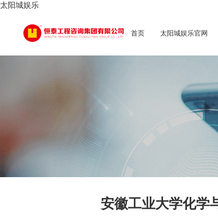
太阳城娱乐
首页
太阳城娱乐官网
安徽工业大学化学