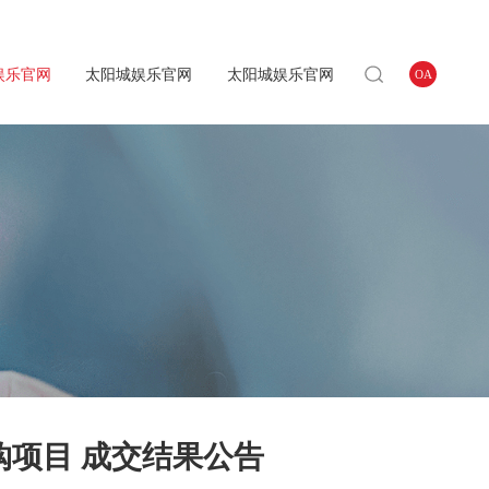
娱乐官网
太阳城娱乐官网
太阳城娱乐官网
OA
项目 成交结果公告