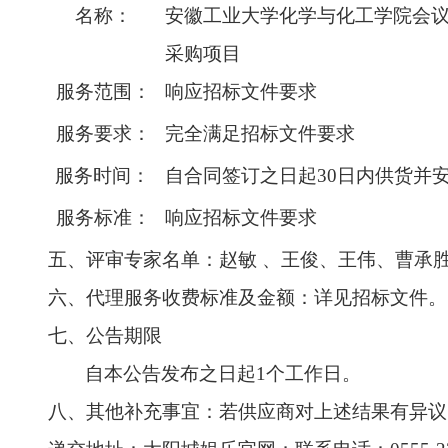
名称：
安徽工业大学化学与化工学院会
采购项目
服务范围：
响应
招标
文件要求
服务要求：
完全满足
招标
文件要求
服务时间：
自合同签订之日起
30日内供货并
服务标准：
响应
招标
文件要求
五、
评审专家名单：
赵敏
、王俊、王伟、曹承
六、代理服务收费标准及金额：
详见
招标
文件
。
七、公告期限
自本公告发布之日起
1
个
工作日。
八、其他补充事宜：若供应商对上述结果有异议