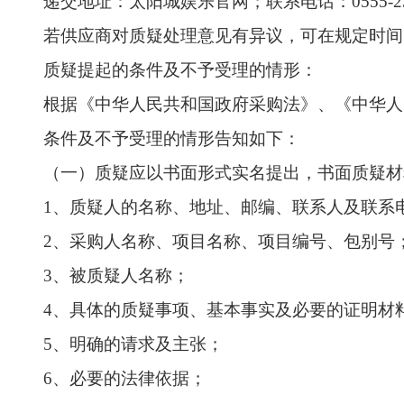
递交地址：
太阳城娱乐官网；
联系电话：
0555-2
若供应商对质疑处理意见有异议，可在规定时间
质疑提起的条件及不予受理的情形：
根据《中华人民共和国政府采购法》、《中华人
条件及不予受理的情形告知如下：
（一）质疑应以书面形式实名提出，书面质疑材
1、质疑人的名称、地址、邮编、联系人及联系
2、采购人名称、项目名称、项目编号、包别号
3、被质疑人名称；
4、具体的质疑事项、基本事实及必要的证明材
5、明确的请求及主张；
6、必要的法律依据；