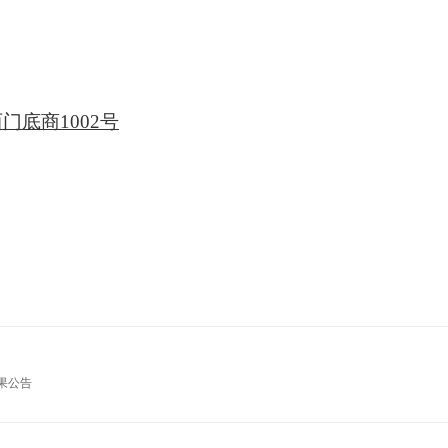
西门
底商
1002号
果公告