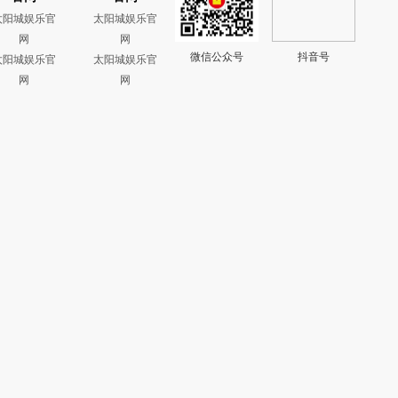
太阳城娱乐官
太阳城娱乐官
网
网
微信公众号
抖音号
太阳城娱乐官
太阳城娱乐官
网
网