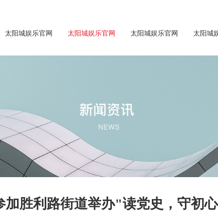
太阳城娱乐官网
太阳城娱乐官网
太阳城娱乐官网
太阳城
参加胜利路街道举办"读党史，守初心