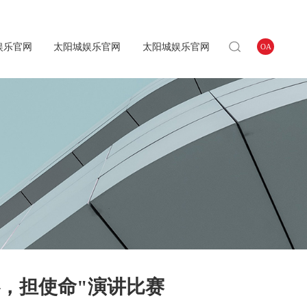
娱乐官网
太阳城娱乐官网
太阳城娱乐官网
OA
，担使命"演讲比赛