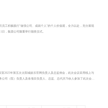
司员工积极践行"做强公司、成就个人"的个人价值观，全力以赴，充分展现
11日，集团公司隆重举行颁奖仪式。
会议室2025年第五次太阳城娱乐官网负责人及总监例会，此次会议采用线上与
务公司（院）负责人及各项目负责人、总监、总代共70余人参加了此次会