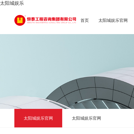
太阳城娱乐
首页
太阳城娱乐官网
太阳城娱乐官网
太阳城娱乐官网