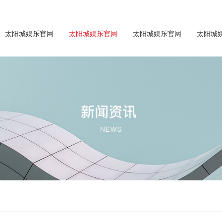
太阳城娱乐官网
太阳城娱乐官网
太阳城娱乐官网
太阳城