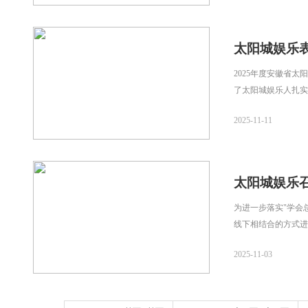
太阳城娱乐
2025年度安徽省
了太阳城娱乐人扎实
2025-11-11
太阳城娱乐召
为进一步落实"学会
线下相结合的方式进
议。会议由监理公司
2025-11-03