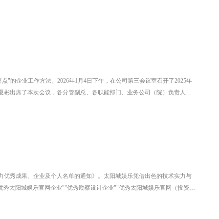
"的企业工作方法。2026年1月4日下午，在公司第三会议室召开了2025年
夏彬出席了本次会议，各分管副总、各职能部门、业务公司（院）负责人及
活力优秀成果、企业及个人名单的通知》。太阳城娱乐凭借出色的技术实力与
优秀太阳城娱乐官网企业""优秀勘察设计企业""优秀太阳城娱乐官网（投资）
。这一系列沉