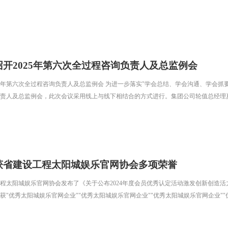
开2025年第六次全过程咨询负责人及总监例会
5年第六次全过程咨询负责人及总监例会 为进一步落实"学会总结、学会沟通、学会抓要点
责人及总监例会，此次会议采用线上与线下相结合的方式进行。集团公司轮值总经理
总代共70余人参加了此次会议。会议由监理公司总经理周
获省建设工程太阳城娱乐官网协会多项荣誉
程太阳城娱乐官网协会发布了《关于公布2024年度会员优秀认定活动激发创新创造
获"优秀太阳城娱乐官网企业""优秀太阳城娱乐官网企业""优秀太阳城娱乐官网企业""
娱乐官网。同时，我们还有多类优秀项目成果和优秀个人获得表彰，累计共40项荣誉