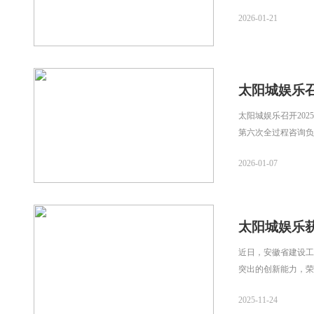
2026-01-21
太阳城娱乐召
太阳城娱乐召开202
第六次全过程咨询负
项目负责人、总监、
2026-01-07
太阳城娱乐
近日，安徽省建设工
突出的创新能力，荣
企业"等多项太阳城
2025-11-24