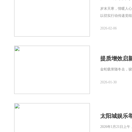
列慰问活动
岁末天寒，情暖人心
以切实行动传递党组
2026-02-06
提质增效启
金蛇载誉随冬去，骏
2026-01-30
太阳城娱乐
2026年1月21日