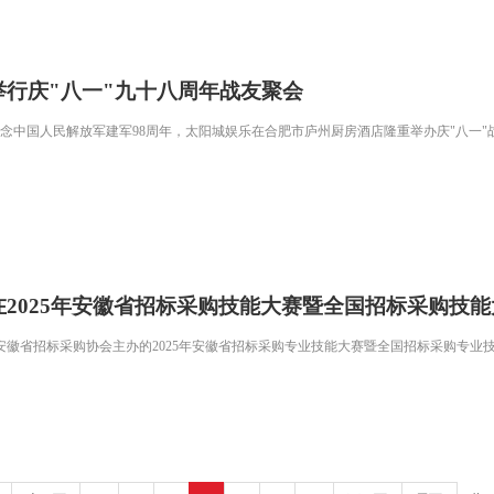
举行庆"八一"九十八周年战友聚会
，为纪念中国人民解放军建军98周年，太阳城娱乐在合肥市庐州厨房酒店隆重举办庆"八一"
在2025年安徽省招标采购技能大赛暨全国招标采购技
日，由安徽省招标采购协会主办的2025年安徽省招标采购专业技能大赛暨全国招标采购专