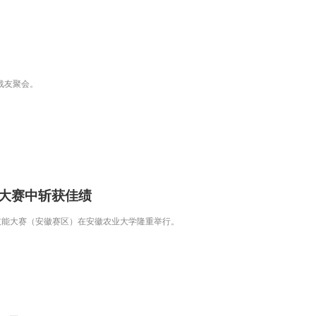
战友聚会。
能大赛中斩获佳绩
业技能大赛（安徽赛区）在安徽农业大学隆重举行。