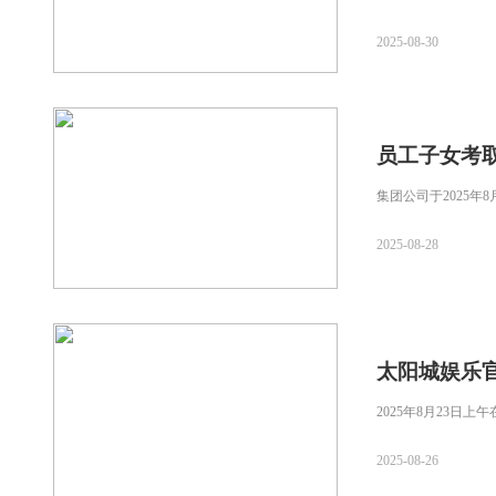
2025-08-30
员工子女考
集团公司于2025年
2025-08-28
太阳城娱乐
2025年8月23日
2025-08-26