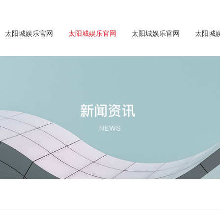
太阳城娱乐官网
太阳城娱乐官网
太阳城娱乐官网
太阳城