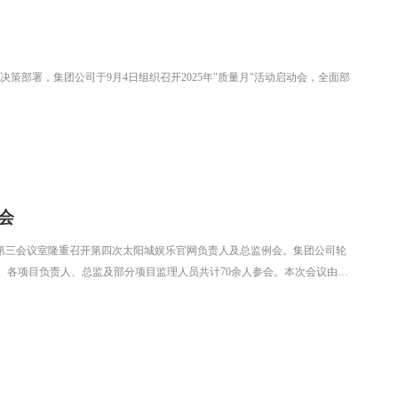
决策部署，集团公司于9月4日组织召开2025年"质量月"活动启动会，全面部
会
乐在第三会议室隆重召开第四次太阳城娱乐官网负责人及总监例会。集团公司轮
、各项目负责人、总监及部分项目监理人员共计70余人参会。本次会议由监