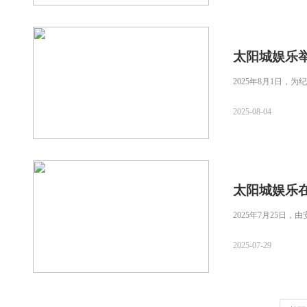
太阳城娱乐
2025年8月1日
2025-08-04
太阳城娱乐
2025年7月25
2025-07-29