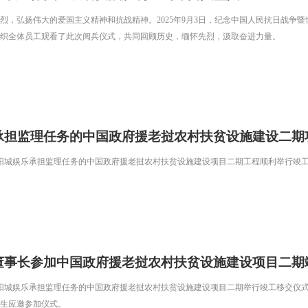
烈，弘扬伟大的爱国主义精神和抗战精神。2025年9月3日，纪念中国人民抗日战争
织全体员工观看了此次阅兵仪式，共同回顾历史，缅怀先烈，汲取奋进力量。
承担监理任务的中国政府援老挝农村扶贫设施建设二期
太阳城娱乐承担监理任务的中国政府援老挝农村扶贫设施建设项目二期工程顺利举行竣
董事长参加中国政府援老挝农村扶贫设施建设项目二期
太阳城娱乐承担监理任务的中国政府援老挝农村扶贫设施建设项目二期举行竣工移交仪
生应邀参加仪式。