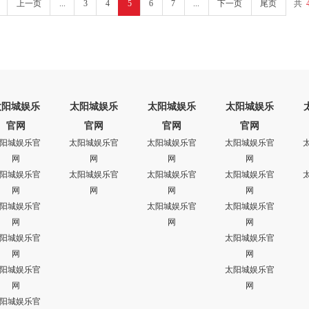
上一页
...
3
4
5
6
7
...
下一页
尾页
共
太阳城娱乐
太阳城娱乐
太阳城娱乐
太阳城娱乐
官网
官网
官网
官网
阳城娱乐官
太阳城娱乐官
太阳城娱乐官
太阳城娱乐官
网
网
网
网
阳城娱乐官
太阳城娱乐官
太阳城娱乐官
太阳城娱乐官
网
网
网
网
阳城娱乐官
太阳城娱乐官
太阳城娱乐官
网
网
网
阳城娱乐官
太阳城娱乐官
网
网
阳城娱乐官
太阳城娱乐官
网
网
阳城娱乐官