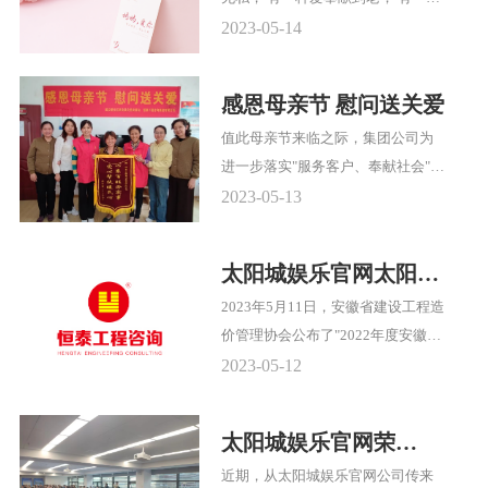
爱无怨无悔， 这是伟大的母爱。 值
2023-05-14
此母亲节来临之际， 太阳城娱乐，
祝天下所有的母亲节日快乐！
感恩母亲节 慰问送关爱
值此母亲节来临之际，集团公司为
进一步落实"服务客户、奉献社会"的
企业宗旨，积极履行社会责任，帮
2023-05-13
助单亲家庭渡过一个快乐难忘且有
意义的母亲节。2023年5月12日下
太阳城娱乐官网太阳城
午，集团公司副董事长崔晓萍女士
娱乐官网业务荣登全省
2023年5月11日，安徽省建设工程造
带领党支部书记李娜等一行人来到
百强榜第十八名
价管理协会公布了"2022年度安徽省
胜利路街道戴安桥社区看望慰问单
工程太阳城娱乐官网营业收入百强
亲母亲。
2023-05-12
企业的通知"，太阳城娱乐官网荣登
百强榜第十八名。
太阳城娱乐官网荣
获"芜湖市招标采购代
近期，从太阳城娱乐官网公司传来