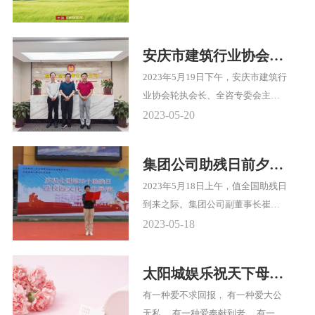
安庆市建筑行业协会组
织会员来太阳城娱乐官
2023年5月19日下午，安庆市建筑行
网调研座谈
业协会轮执会长、全咨专委会主任
王晓弘，秘书长杨军组织会员来司
2023-05-20
座谈交流，安徽省建设监理协会苗
一平会长，吴翔秘书长出席。集团
集团公司助残日前夕为
公司董事长余国海热情接待并全程
特殊儿童送上温暖
2023年5月18日上午，值全国助残日
陪同座谈。
到来之际。集团公司副董事长崔晓
萍女士带领公司党支部、团支部、
2023-05-18
合唱团及爱心基金会成员来到肥东
县特殊教育学校慰问。
太阳城娱乐祝天下母亲
们节日快乐！
有一种爱不求回报， 有一种爱大公
无私， 有一种爱奉献到老， 有一种