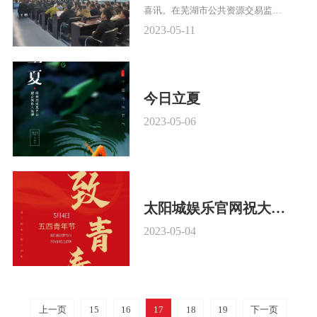
理机构能力提升知识竞
喜讯。在芜湖市公共资源交易监督
赛"二等奖
管理局组织的2023年"芜湖招标采购
2023-05-11
代理机构综合能力提升知识竞
赛"中，太阳城娱乐官网3名同志通
过层层关卡，一路拼杀，获得竞赛
今日立夏
资格。在本次知识竞赛活动中以总
分排名第二，荣获二等奖。
2023-05-06
太阳城娱乐官网祝大家
五四青年节快乐！
2023-05-04
上一页
15
16
17
18
19
下一页