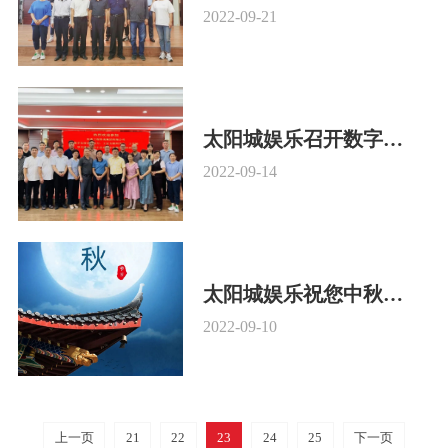
王志建一行莅临太阳城
2022-09-21
娱乐调研交流
太阳城娱乐召开数字化
转型3A能力、工业互联
2022-09-14
网平台、上市辅导交流
会暨中小企业数字化服
务月启动会
太阳城娱乐祝您中秋快
乐！
2022-09-10
上一页
21
22
23
24
25
下一页