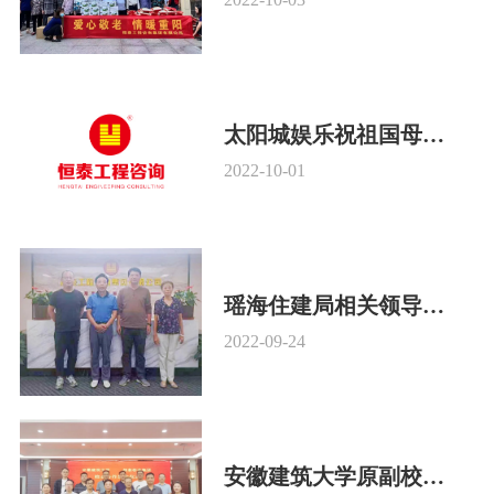
城娱乐慰问肥东县店埠
镇中心社区高龄老人
太阳城娱乐祝祖国母亲
生日快乐！
2022-10-01
瑶海住建局相关领导一
行莅临太阳城娱乐调研
2022-09-24
安徽建筑大学原副校长