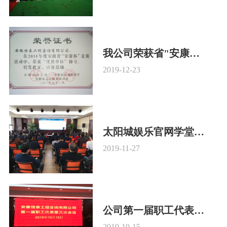
我公司荣获省"安康
杯"竞赛优胜单位荣誉
2019-12-23
称号
太阳城娱乐官网学堂举
办安装监理专题培训
2019-11-27
公司第一届职工代表第
三次会议圆满举行
2019-10-15