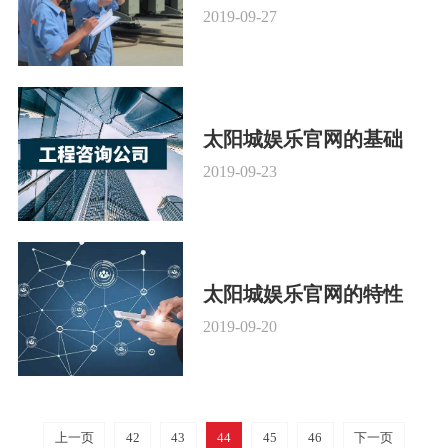
述常见的塔吊施工安全
2019-09-27
隐患
太阳城娱乐官网的基础
2019-09-23
太阳城娱乐官网的特性
2019-09-20
上一页
42
43
44
45
46
下一页