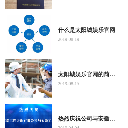
什么是太阳城娱乐官网
2019-08-19
太阳城娱乐官网的简介
及性质
2019-08-15
热烈庆祝公司与安徽工
程大学签订校企联合产
2019-04-04