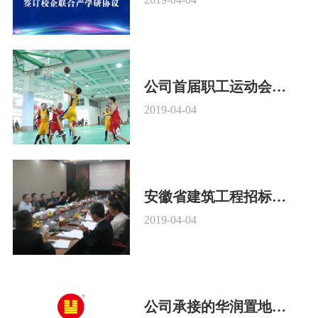
学研协议
公司首届职工运动会圆
满落下帷幕
2019-04-04
安徽省建筑工程招标投
标协会在太阳城娱乐召
2019-04-04
开
公司承接的华润置地万