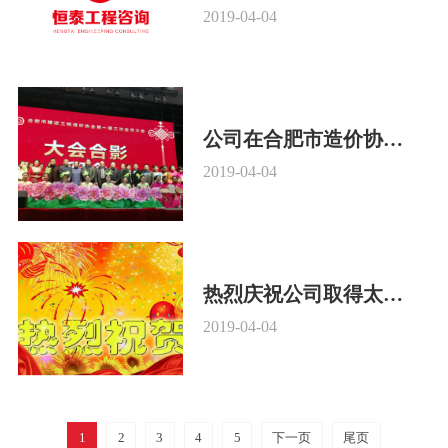
橡府项目受到业主表扬
2019-04-04
公司在合肥市造价协会
文艺汇演中荣获两项大
2019-04-04
奖
热烈庆祝公司取得太阳
城娱乐官网单位乙级资
2019-04-04
信及预评价证书
1
2
3
4
5
下一页
尾页