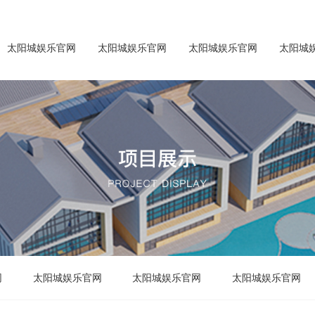
太阳城娱乐官网
太阳城娱乐官网
太阳城娱乐官网
太阳城
网
太阳城娱乐官网
太阳城娱乐官网
太阳城娱乐官网