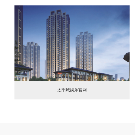
太阳城娱乐官网