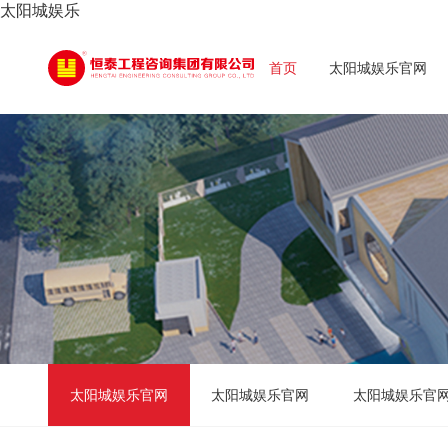
太阳城娱乐
首页
太阳城娱乐官网
太阳城娱乐官网
太阳城娱乐官网
太阳城娱乐官