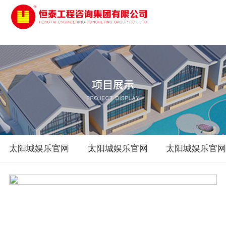
太阳城娱乐
太阳城娱乐官网
太阳城娱乐官网
太阳城娱乐官网