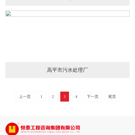
高平市污水处理厂
上一页
1
2
3
4
下一页
尾页