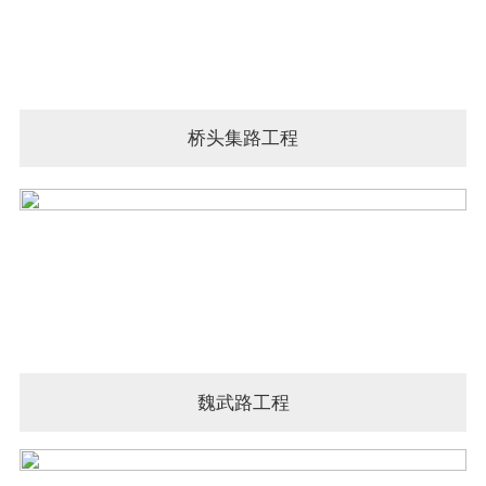
桥头集路工程
魏武路工程