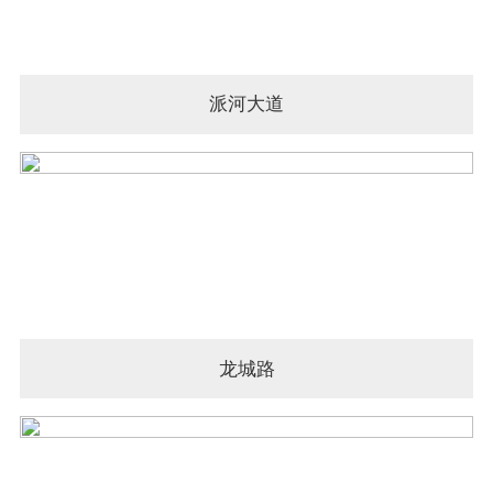
派河大道
龙城路