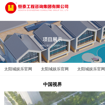
太阳城娱乐
太阳城娱乐官网
太阳城娱乐官网
太阳城娱乐官网
中国视界