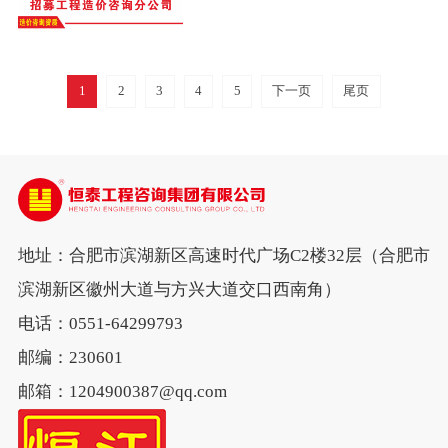
1
2
3
4
5
下一页
尾页
地址：合肥市滨湖新区高速时代广场C2楼32层（合肥市
滨湖新区徽州大道与方兴大道交口西南角）
电话：0551-64299793
邮编：230601
邮箱：1204900387@qq.com