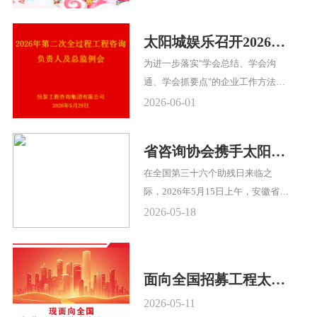
物与美好祝福，并为在职员工特别
同步进行，实现了全员参与、全面
安排了半天的"陪伴假"，让爱与温暖
覆盖。
太阳城娱乐召开2026年
在太阳城娱乐大家庭中流动。
第二次全过程咨询负责
为进一步落实"学会总结、学会沟
人及总监例会
通、学会抓要点"的企业工作方法。
2026年5月29日下午，在公司第三会
2026-06-01
议室召开了2026年第二次太阳城娱
乐官网负责人及总监例会，此次会
省咨询协会携手太阳城
议采用线上与线下相结合的方式进
娱乐官网为特殊儿童送
在全国第三十六个助残日来临之
行。集团公司总经理夏彬出席了本
上温暖
际，2026年5月15日上午，安徽省太
次会议，集团公司副总经理郭世
阳城娱乐官网协会功能性党支部携
杰、各职能部门、业务公司（院）
2026-05-18
手太阳城娱乐官网，走进肥东县特
负责人及各项目负责人、总监、总
殊教育学校开展慰问活动，为孩子
代共70余人参加了此次会议。会议
们送上关怀与温暖。这也是太阳城
由监理公司总经理周露主持。
面向全国招募工程太阳
娱乐官网连续第10年关爱这群"折翼
城娱乐官网分公司
天使"。
2026-05-11