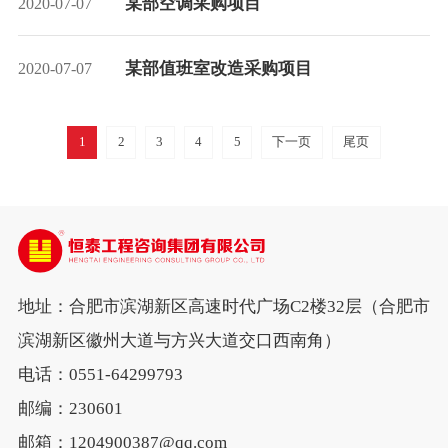
某部空调采购项目
2020-07-07
某部值班室改造采购项目
2020-07-07
1
2
3
4
5
下一页
尾页
地址：合肥市滨湖新区高速时代广场C2楼32层（合肥市
滨湖新区徽州大道与方兴大道交口西南角）
电话：0551-64299793
邮编：230601
邮箱：1204900387@qq.com